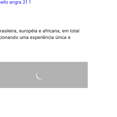
Portobello Resort & Safari
Reveillon
leira, européia e africana, em total
rcionando uma experiência única e