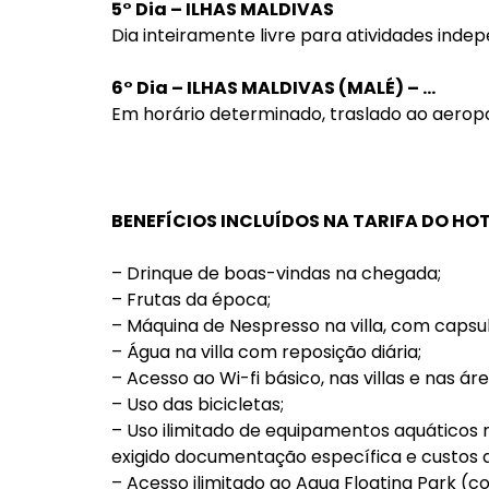
5° Dia – ILHAS MALDIVAS
Dia inteiramente livre para atividades inde
6° Dia – ILHAS MALDIVAS (MALÉ) – …
Em horário determinado, traslado ao aeropo
BENEFÍCIOS INCLUÍDOS NA TARIFA DO HO
– Drinque de boas-vindas na chegada;
– Frutas da época;
– Máquina de Nespresso na villa, com capsul
– Água na villa com reposição diária;
– Acesso ao Wi-fi básico, nas villas e nas ár
– Uso das bicicletas;
– Uso ilimitado de equipamentos aquáticos 
exigido documentação específica e custos ad
– Acesso ilimitado ao Aqua Floating Park (