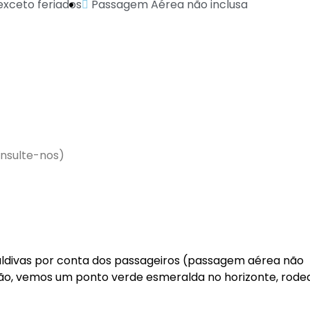
xceto feriados
Passagem Aérea não inclusa
onsulte-nos)
aldivas por conta dos passageiros (passagem aérea não
 avião, vemos um ponto verde esmeralda no horizonte, rod