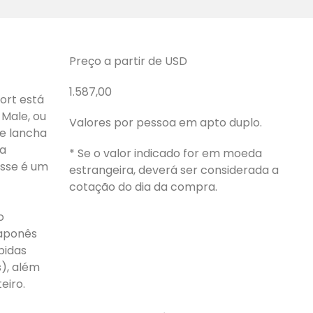
Preço a partir de USD
1.587,00
sort está
 Male, ou
Valores por pessoa em apto duplo.
de lancha
na
* Se o valor indicado for em moeda
esse é um
estrangeira, deverá ser considerada a
cotação do dia da compra.
o
japonês
bidas
s), além
eiro.