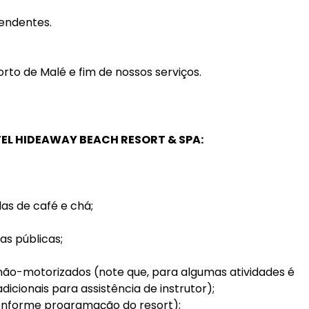
pendentes.
rto de Malé e fim de nossos serviços.
TEL HIDEAWAY BEACH RESORT & SPA:
as de café e chá;
eas públicas;
não-motorizados (note que, para algumas atividades é
icionais para assistência de instrutor);
conforme programação do resort);