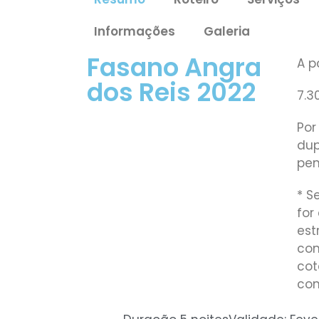
Informações
Galeria
Fasano Angra
A p
dos Reis 2022
7.3
Por
dup
pe
* S
fo
est
con
cot
com