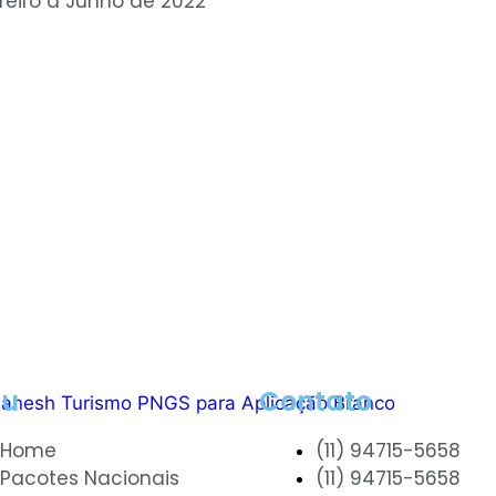
reiro a Junho de 2022
u
Contato
Home
(11) 94715-5658
Pacotes Nacionais
(11) 94715-5658